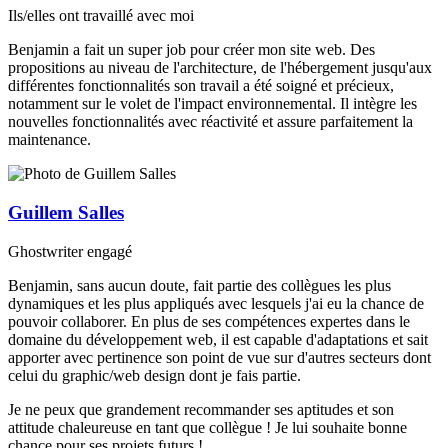
Ils/elles ont travaillé avec moi
Benjamin a fait un super job pour créer mon site web. Des
propositions au niveau de l'architecture, de l'hébergement jusqu'aux
Sites internet
Plateformes web
Conseil & Stratégie
Maintenance
différentes fonctionnalités son travail a été soigné et précieux,
notamment sur le volet de l'impact environnemental. Il intègre les
Dès 2000.-
Dès 4500.-
110.-/h
Dès 200.-/an
nouvelles fonctionnalités avec réactivité et assure parfaitement la
maintenance.
Chaque site est conçu sur mesur
Des applications robustes avec
Un accompagnement personnalis
Un suivi régulier pour garantir la 
L
app.nanou.ch
jamiiyasinema.club
standard-deluxe.ch
guillemsalles.fr
CMS
framework PHP de référence,
structurer vos projets numérique
pérennité de votre site.
, un système de gestion
Laravel
Kirby
Kirby
WordPress
de contenu flat-file rapide et flex
combiné à
et faire les bons choix techniques
Filament
pour les int
d'administration.
Guillem Salles
Application web complète dével
Site vitrine pour un club de ciné
Refonte du back-office
Site portfolio développé avec
Kirby 
Wo
Mises à jour CMS et dépe
Laravel
Berne, construit avec
studio de design graphique zuric
pour un ghostwriter professionne
,
Filament
et
Kirby C
Livewire
Design responsive et acces
Audit de code et de perfo
Sauvegardes automatiques
pour une association active dans
Optimisation SEO et perf
Authentification et gestion
Rédaction de cahiers des 
Monitoring et corrections
Ghostwriter engagé
éducatif.
Hébergement éco-respons
Tableaux de bord et rappo
Formation sur les outils e
Évolutions fonctionnelles
Mise en place de l'enviro
Affichages de données av
Design sur mesure avec t
Benjamin, sans aucun doute, fait partie des collègues les plus
Suisse
API REST documentées
pratiques
développement
vues personnalisées
Back-office intuitif pour é
dynamiques et les plus appliqués avec lesquels j'ai eu la chance de
Formation à l'édition du c
Déploiement automatisé
Conseil en éco-conceptio
Génération automatique de
Création de templates pour
Restructuration complète 
autonomie
pouvoir collaborer. En plus de ses compétences expertes dans le
PDF
événements
l'architecture du contenu
Optimisation SEO et perf
domaine du développement web, il est capable d'adaptations et sait
Système de scan QR pour l
Corrections visuelles et r
Optimisation des workflow
apporter avec pertinence son point de vue sur d'autres secteurs dont
signatures
design
celui du graphic/web design dont je fais partie.
Filtres de recherche avancé
groupées
Je ne peux que grandement recommander ses aptitudes et son
Tableau de bord avec stati
attitude chaleureuse en tant que collègue ! Je lui souhaite bonne
temps réel
chance pour ses projets futurs !