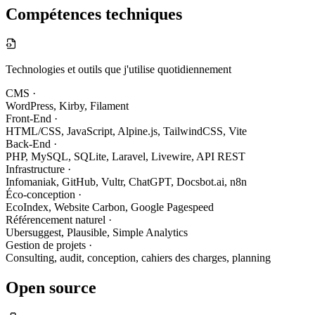
Compétences techniques
Technologies et outils que j'utilise quotidiennement
CMS
·
WordPress, Kirby, Filament
Front-End
·
HTML/CSS, JavaScript, Alpine.js, TailwindCSS, Vite
Back-End
·
PHP, MySQL, SQLite, Laravel, Livewire, API REST
Infrastructure
·
Infomaniak, GitHub, Vultr, ChatGPT, Docsbot.ai, n8n
Éco-conception
·
EcoIndex, Website Carbon, Google Pagespeed
Référencement naturel
·
Ubersuggest, Plausible, Simple Analytics
Gestion de projets
·
Consulting, audit, conception, cahiers des charges, planning
Open source