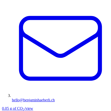
hello@benjaminhaeberli.ch
0.05 g of CO
/view
2